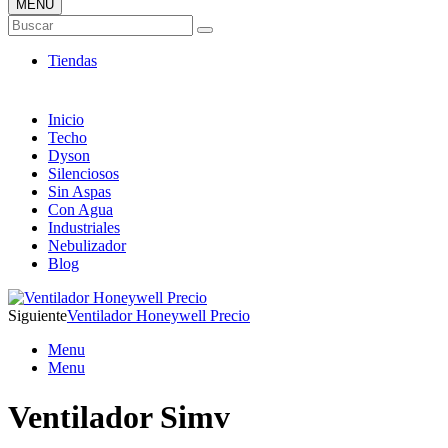
MENÚ
Tienda Online de Ventiladores
Buscar
Super Catálogo de Ofertas
Tiendas
Inicio
Techo
Dyson
Silenciosos
Sin Aspas
Con Agua
Industriales
Nebulizador
Blog
Siguiente
Ventilador Honeywell Precio
Menu
Menu
Ventilador Simv