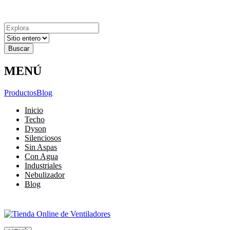
Explora
Cerrar
Menu
Cerrar
Resultados
para
MENÚ
Productos
Blog
Inicio
Techo
Dyson
Silenciosos
Sin Aspas
Con Agua
Industriales
Nebulizador
Blog