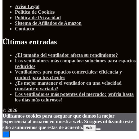
Aviso Legal
Política de Cookies
Política de Privacidad
Sistema de Afiliados de Amazon
Contacto
Últimas entradas
¿El tamaño del ventilador afecta su rendimiento?
Los ventiladores más compactos: soluciones para espacios
reducidos
Ventiladores para espacios comerciales: eficiencia y
confort para tus clientes
¿Es mejor mantener el ventilador en una velocidad
constante o variada?
Los ventiladores más potentes del mercado: ¡enfría hasta
los días más calurosos!
© 2026
Utilizamos cookies para asegurar que damos la mejor
experiencia al usuario en nuestra web. Si sigues utilizando este
sitio asumiremos que estás de acuerdo.
Vale
↑