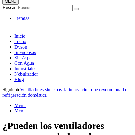
MENÚ
Tienda Online de Ventiladores
Buscar
Super Catálogo de Ofertas
Tiendas
Inicio
Techo
Dyson
Silenciosos
Sin Aspas
Con Agua
Industriales
Nebulizador
Blog
Siguiente
Ventiladores sin aspas: la innovación que revoluciona la
refrigeración doméstica
Menu
Menu
¿Pueden los ventiladores