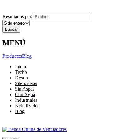
Explora
Cerrar
Menu
Cerrar
Resultados para
MENÚ
Productos
Blog
Inicio
Techo
Dyson
Silenciosos
Sin Aspas
Con Agua
Industriales
Nebulizador
Blog