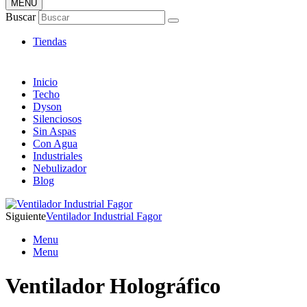
MENÚ
Tienda Online de Ventiladores
Buscar
Super Catálogo de Ofertas
Tiendas
Inicio
Techo
Dyson
Silenciosos
Sin Aspas
Con Agua
Industriales
Nebulizador
Blog
Siguiente
Ventilador Industrial Fagor
Menu
Menu
Ventilador Holográfico