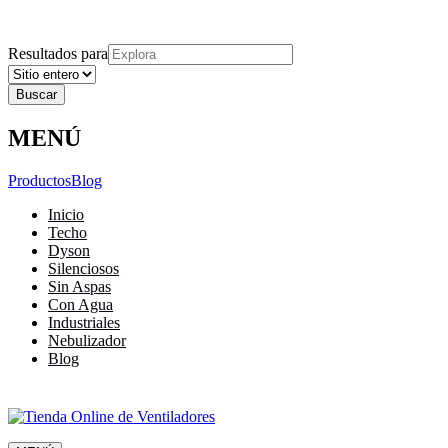
Explora
Cerrar
Menu
Cerrar
Resultados para
MENÚ
Productos
Blog
Inicio
Techo
Dyson
Silenciosos
Sin Aspas
Con Agua
Industriales
Nebulizador
Blog