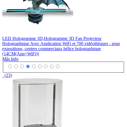
LED Hologramme 3D,Hologramme 3D Fan Projecteur
Holographique Avec Application WiFi et 700 vidéothèques - pour
expositions, centres commerciaux,hélice holographique
(14CM(App+WiFi))
Más Info
(23)