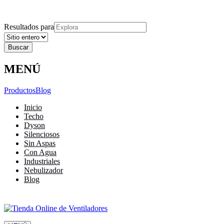
Explora
Cerrar
Menu
Cerrar
Resultados para
MENÚ
Productos
Blog
Inicio
Techo
Dyson
Silenciosos
Sin Aspas
Con Agua
Industriales
Nebulizador
Blog