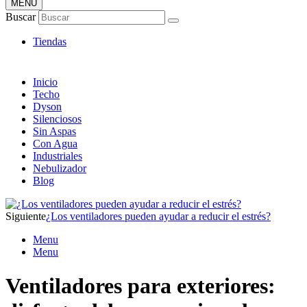
MENÚ
Tienda Online de Ventiladores
Buscar
Super Catálogo de Ofertas
Tiendas
Inicio
Techo
Dyson
Silenciosos
Sin Aspas
Con Agua
Industriales
Nebulizador
Blog
Siguiente
¿Los ventiladores pueden ayudar a reducir el estrés?
Menu
Menu
Ventiladores para exteriores: