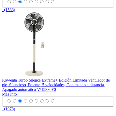
(1533)
Rowenta Turbo Silence Extreme+ Edición Limitada Ventilador de
pie, Silencioso, Potente, 5 velocidades, Con mando a distancia,
Apagado automático VU5880F0
Más Info
(1978)