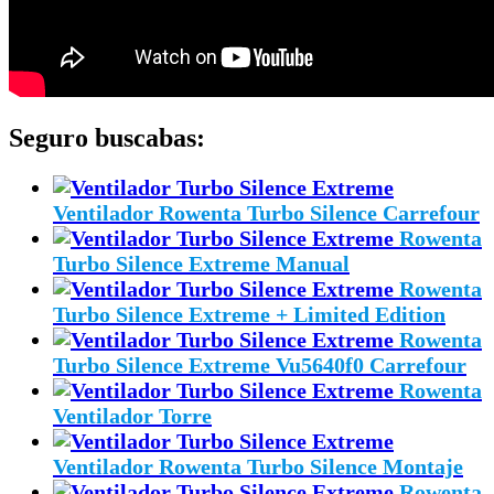
Seguro buscabas:
Ventilador Rowenta Turbo Silence Carrefour
Rowenta
Turbo Silence Extreme Manual
Rowenta
Turbo Silence Extreme + Limited Edition
Rowenta
Turbo Silence Extreme Vu5640f0 Carrefour
Rowenta
Ventilador Torre
Ventilador Rowenta Turbo Silence Montaje
Rowenta