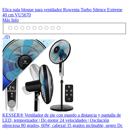
Elica pala bloque para ventilador Rowenta Turbo Silence Extreme
40 cm VU5670
Más Info
(0)
KESSER® Ventilador de pie con mando a distancia y pantalla de
LED, temporizador | Dc-motor 24 velocidades | Oscilación
silenciosa 80 grados, 60W, cabezal 35 grados inclinable, negro Dc