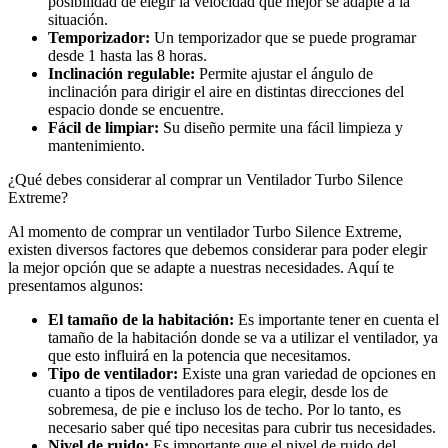
posibilidad de elegir la velocidad que mejor se adapte a la
situación.
Temporizador:
Un temporizador que se puede programar
desde 1 hasta las 8 horas.
Inclinación regulable:
Permite ajustar el ángulo de
inclinación para dirigir el aire en distintas direcciones del
espacio donde se encuentre.
Fácil de limpiar:
Su diseño permite una fácil limpieza y
mantenimiento.
¿Qué debes considerar al comprar un Ventilador Turbo Silence
Extreme?
Al momento de comprar un ventilador Turbo Silence Extreme,
existen diversos factores que debemos considerar para poder elegir
la mejor opción que se adapte a nuestras necesidades. Aquí te
presentamos algunos:
El tamaño de la habitación:
Es importante tener en cuenta el
tamaño de la habitación donde se va a utilizar el ventilador, ya
que esto influirá en la potencia que necesitamos.
Tipo de ventilador:
Existe una gran variedad de opciones en
cuanto a tipos de ventiladores para elegir, desde los de
sobremesa, de pie e incluso los de techo. Por lo tanto, es
necesario saber qué tipo necesitas para cubrir tus necesidades.
Nivel de ruido:
Es importante que el nivel de ruido del