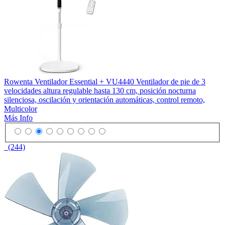
Rowenta Ventilador Essential + VU4440 Ventilador de pie de 3
velocidades altura regulable hasta 130 cm, posición nocturna
silenciosa, oscilación y orientación automáticas, control remoto,
Multicolor
Más Info
(244)