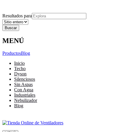
Explora
Cerrar
Menu
Cerrar
Resultados para
MENÚ
Productos
Blog
Inicio
Techo
Dyson
Silenciosos
Sin Aspas
Con Agua
Industriales
Nebulizador
Blog