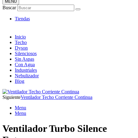
MENÚ
Tienda Online de Ventiladores
Buscar
Super Catálogo de Ofertas
Tiendas
Inicio
Techo
Dyson
Silenciosos
Sin Aspas
Con Agua
Industriales
Nebulizador
Blog
Siguiente
Ventilador Techo Corriente Continua
Menu
Menu
Ventilador Turbo Silence