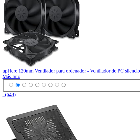
upHere 120mm Ventilador para ordenador - Ventilador de PC silenc
Más Info
(649)