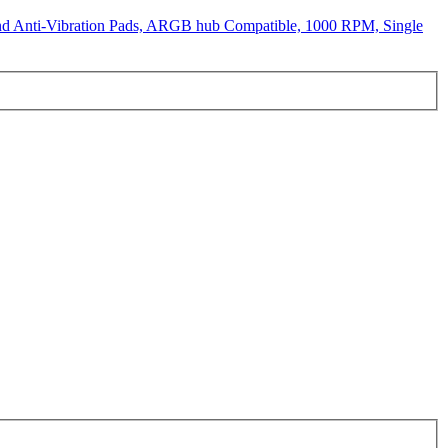
nd Anti-Vibration Pads, ARGB hub Compatible, 1000 RPM, Single