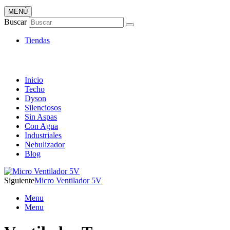
MENÚ
Tienda Online de Ventiladores
Buscar
Super Catálogo de Ofertas
Tiendas
Inicio
Techo
Dyson
Silenciosos
Sin Aspas
Con Agua
Industriales
Nebulizador
Blog
Siguiente
Micro Ventilador 5V
Menu
Menu