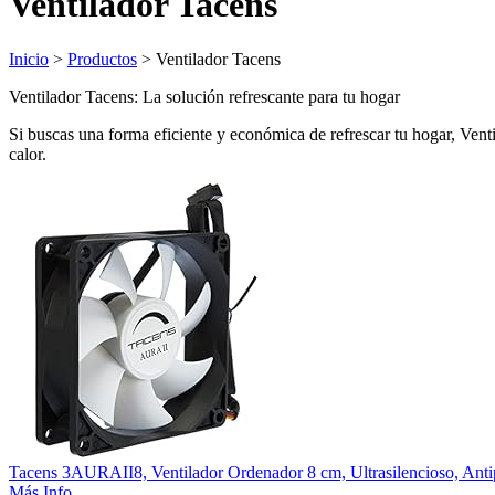
Ventilador Tacens
Inicio
>
Productos
> Ventilador Tacens
Ventilador Tacens: La solución refrescante para tu hogar
Si buscas una forma eficiente y económica de refrescar tu hogar, Vent
calor.
Tacens 3AURAII8, Ventilador Ordenador 8 cm, Ultrasilencioso, Ant
Más Info