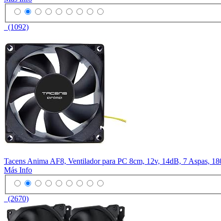
(1092)
Tacens Anima AF8, Ventilador para PC 8cm, 12v, 14dB, 7 Aspas, 
Más Info
(2670)