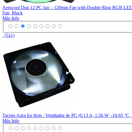
Aerocool Duo 12 PC fan – 120mm Fan with Double Ring RGB LED Li
Fan, Black
Más Info
(511)
Tacens Aura Ice 8cm - Ventilador de PC (0.13 A, 1.56 W, -10-65 °C,
Más Info