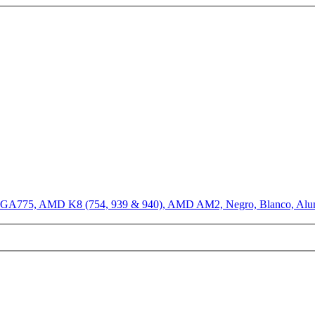
A775, AMD K8 (754, 939 & 940), AMD AM2, Negro, Blanco, Alumin