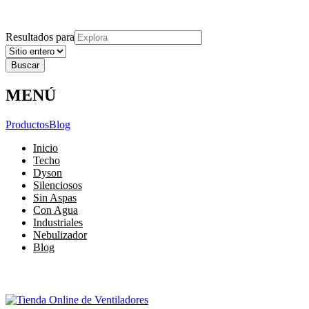
Explora
Cerrar
Menu
Cerrar
Resultados para
MENÚ
Productos
Blog
Inicio
Techo
Dyson
Silenciosos
Sin Aspas
Con Agua
Industriales
Nebulizador
Blog