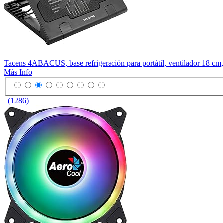
Tacens 4ABACUS, base refrigeración para portátil, ventilador 18 cm
Más Info
(1286)