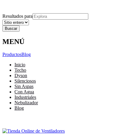
Explora
Cerrar
Menu
Cerrar
Resultados para
MENÚ
Productos
Blog
Inicio
Techo
Dyson
Silenciosos
Sin Aspas
Con Agua
Industriales
Nebulizador
Blog