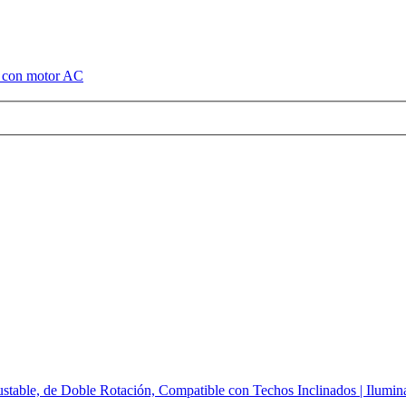
ho con motor AC
stable, de Doble Rotación, Compatible con Techos Inclinados | Ilumin