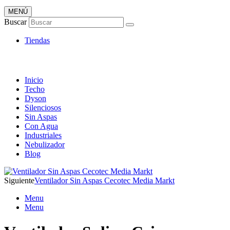
MENÚ
Tienda Online de Ventiladores
Buscar
Super Catálogo de Ofertas
Tiendas
Inicio
Techo
Dyson
Silenciosos
Sin Aspas
Con Agua
Industriales
Nebulizador
Blog
Siguiente
Ventilador Sin Aspas Cecotec Media Markt
Menu
Menu