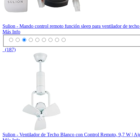
Sulion - Mando control remoto función sleep para ventilador de tec
Más Info
(187)
Sulion - Ventilador de Techo Blanco con Control Remoto, 9,7 W | Aju