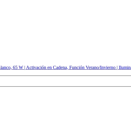
Blanco, 65 W | Activación en Cadena, Función Verano/Invierno | Ilumin