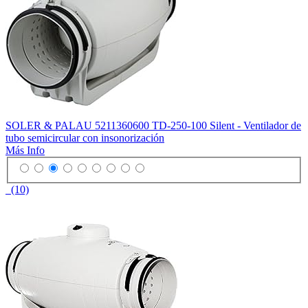
SOLER & PALAU 5211360600 TD-250-100 Silent - Ventilador de
tubo semicircular con insonorización
Más Info
(10)