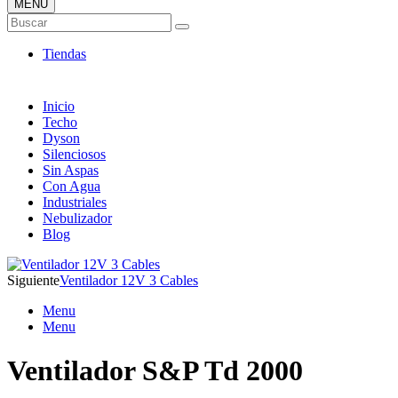
MENÚ
Tienda Online de Ventiladores
Buscar
Super Catálogo de Ofertas
Tiendas
Inicio
Techo
Dyson
Silenciosos
Sin Aspas
Con Agua
Industriales
Nebulizador
Blog
Siguiente
Ventilador 12V 3 Cables
Menu
Menu
Ventilador S&P Td 2000