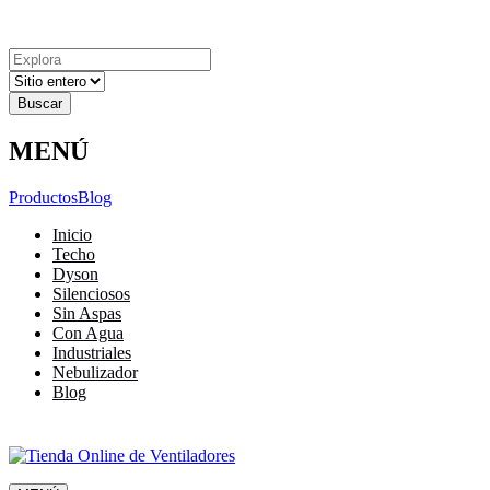
Explora
Cerrar
Menu
Cerrar
Resultados
para
MENÚ
Productos
Blog
Inicio
Techo
Dyson
Silenciosos
Sin Aspas
Con Agua
Industriales
Nebulizador
Blog