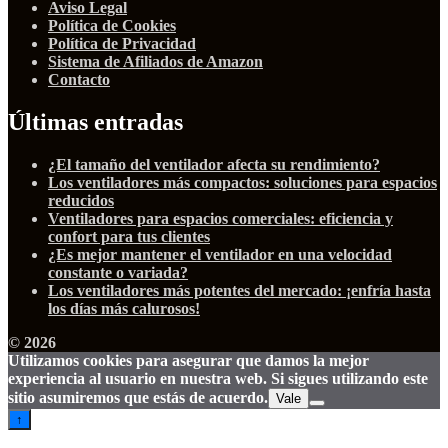
Aviso Legal
Política de Cookies
Política de Privacidad
Sistema de Afiliados de Amazon
Contacto
Últimas entradas
¿El tamaño del ventilador afecta su rendimiento?
Los ventiladores más compactos: soluciones para espacios
reducidos
Ventiladores para espacios comerciales: eficiencia y
confort para tus clientes
¿Es mejor mantener el ventilador en una velocidad
constante o variada?
Los ventiladores más potentes del mercado: ¡enfría hasta
los días más calurosos!
© 2026
Utilizamos cookies para asegurar que damos la mejor
experiencia al usuario en nuestra web. Si sigues utilizando este
sitio asumiremos que estás de acuerdo.
Vale
↑