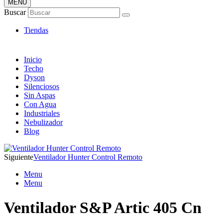
MENÚ
Tienda Online de Ventiladores
Buscar
Super Catálogo de Ofertas
Tiendas
Inicio
Techo
Dyson
Silenciosos
Sin Aspas
Con Agua
Industriales
Nebulizador
Blog
Siguiente
Ventilador Hunter Control Remoto
Menu
Menu
Ventilador S&P Artic 405 Cn