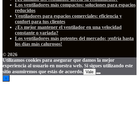
Los ventiladores más compactos: soluciones para espacios
reducidos
Ventiladores para espacios comerciales: eficiencia y
confort para tus clientes
¿Es mejor mantener el ventilador en una velocidad
constante o variada?
Los ventiladores más potentes del mercado: ¡enfría hasta
los días más calurosos!
© 2026
Utilizamos cookies para asegurar que damos la mejor
experiencia al usuario en nuestra web. Si sigues utilizando este
sitio asumiremos que estás de acuerdo.
Vale
↑