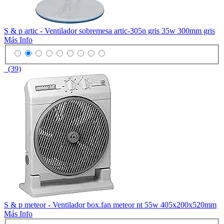
S & p artic - Ventilador sobremesa artic-305n gris 35w 300mm gris
Más Info
(39)
S & p meteor - Ventilador box.fan meteor nt 55w 405x200x520mm
Más Info