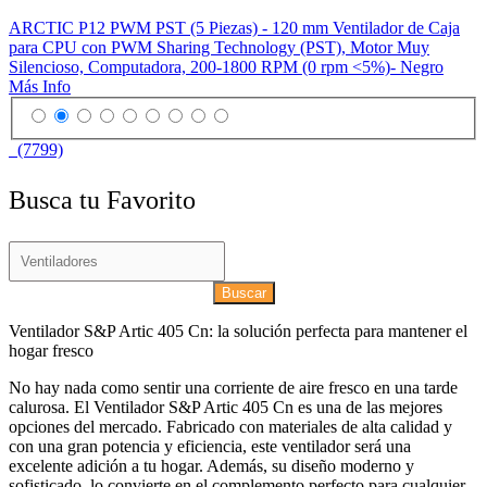
ARCTIC P12 PWM PST (5 Piezas) - 120 mm Ventilador de Caja
para CPU con PWM Sharing Technology (PST), Motor Muy
Silencioso, Computadora, 200-1800 RPM (0 rpm <5%)- Negro
Más Info
(7799)
Busca tu Favorito
Buscar
Ventilador S&P Artic 405 Cn: la solución perfecta para mantener el
hogar fresco
No hay nada como sentir una corriente de aire fresco en una tarde
calurosa. El Ventilador S&P Artic 405 Cn es una de las mejores
opciones del mercado. Fabricado con materiales de alta calidad y
con una gran potencia y eficiencia, este ventilador será una
excelente adición a tu hogar. Además, su diseño moderno y
sofisticado, lo convierte en el complemento perfecto para cualquier