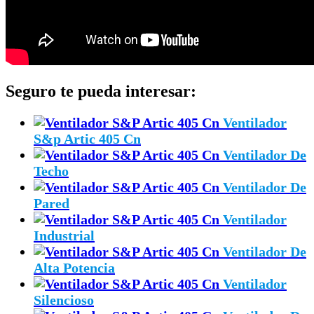
Seguro te pueda interesar:
Ventilador
S&p Artic 405 Cn
Ventilador De
Techo
Ventilador De
Pared
Ventilador
Industrial
Ventilador De
Alta Potencia
Ventilador
Silencioso