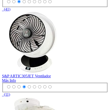
(41)
S&P ARTIC305JET Ventilador
Más Info
(11)