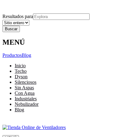
Explora
Cerrar
Menu
Cerrar
Resultados para
MENÚ
Productos
Blog
Inicio
Techo
Dyson
Silenciosos
Sin Aspas
Con Agua
Industriales
Nebulizador
Blog