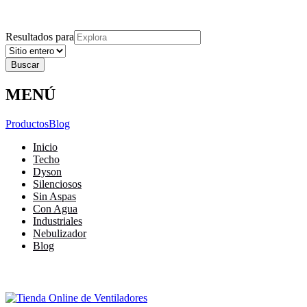
Explora
Cerrar
Menu
Cerrar
Resultados para
MENÚ
Productos
Blog
Inicio
Techo
Dyson
Silenciosos
Sin Aspas
Con Agua
Industriales
Nebulizador
Blog