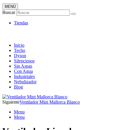
MENÚ
Tienda Online de Ventiladores
Buscar
Super Catálogo de Ofertas
Tiendas
Inicio
Techo
Dyson
Silenciosos
Sin Aspas
Con Agua
Industriales
Nebulizador
Blog
Siguiente
Ventilador Mini Mallorca Blanco
Menu
Menu