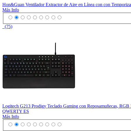
Hon&Guan Ventilador Extractor de Aire en Línea con con Temporiza
Más Info
(75)
Logitech G213 Prodigy Teclado Gaming con Reposamuñecas, RGB LIG
QWERTY ES
Más Info