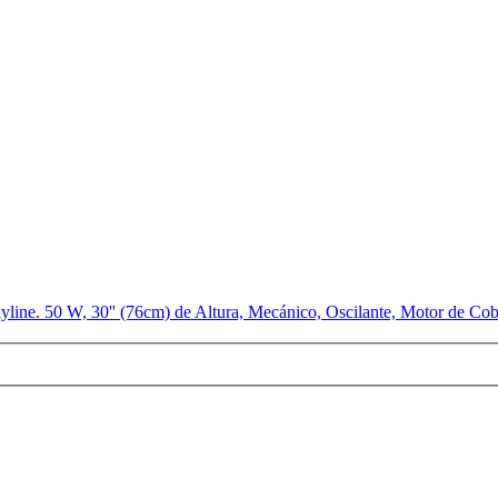
line. 50 W, 30'' (76cm) de Altura, Mecánico, Oscilante, Motor de Cob