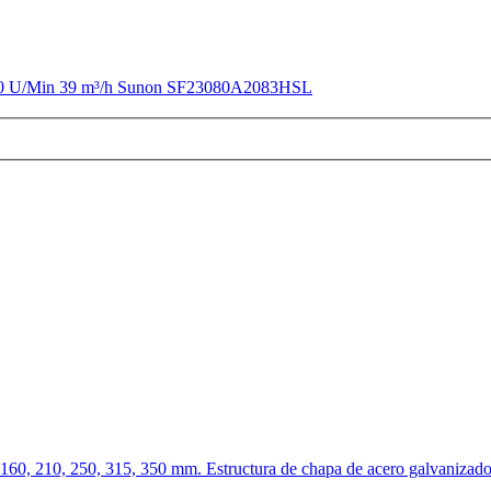
2300 U/Min 39 m³/h Sunon SF23080A2083HSL
0, 160, 210, 250, 315, 350 mm. Estructura de chapa de acero galvanizad