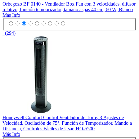
Orbegozo BF 0140 - Ventilador Box Fan con 3 velocidades, difusor
rotativo, función temporizador, tamaño aspas 40 cm, 60 W, Blanco
Más Info
(294)
Honeywell Comfort Control Ventilador de Torre, 3 Ajustes de
Velocidad, Oscilación de 75°, Función de Temporizador, Mando a
Distancia, Controles Fáciles de Usar, HO-5500
Más Info