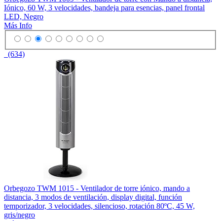
Iónico, 60 W, 3 velocidades, bandeja para esencias, panel frontal
LED, Negro
Más Info
(634)
Orbegozo TWM 1015 - Ventilador de torre iónico, mando a
distancia, 3 modos de ventilación, display digital, función
temporizador, 3 velocidades, silencioso, rotación 80ºC, 45 W,
gris/negro