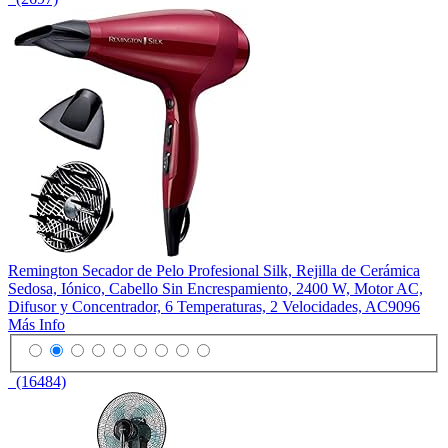
Remington Secador de Pelo Profesional Silk, Rejilla de Cerámica
Sedosa, Iónico, Cabello Sin Encrespamiento, 2400 W, Motor AC,
Difusor y Concentrador, 6 Temperaturas, 2 Velocidades, AC9096
Más Info
(16484)