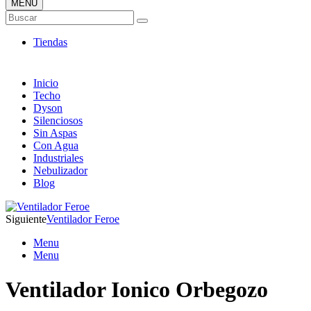
MENÚ
Tienda Online de Ventiladores
Buscar
Super Catálogo de Ofertas
Tiendas
Inicio
Techo
Dyson
Silenciosos
Sin Aspas
Con Agua
Industriales
Nebulizador
Blog
Siguiente
Ventilador Feroe
Menu
Menu
Ventilador Ionico Orbegozo