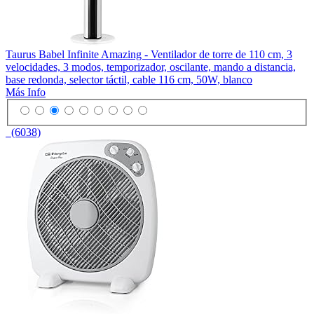
Taurus Babel Infinite Amazing - Ventilador de torre de 110 cm, 3
velocidades, 3 modos, temporizador, oscilante, mando a distancia,
base redonda, selector táctil, cable 116 cm, 50W, blanco
Más Info
(6038)