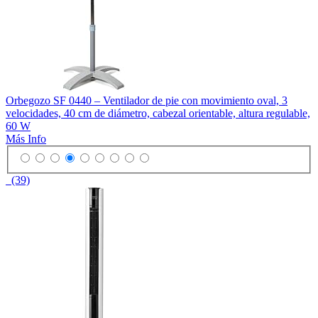
Orbegozo SF 0440 – Ventilador de pie con movimiento oval, 3
velocidades, 40 cm de diámetro, cabezal orientable, altura regulable,
60 W
Más Info
(39)