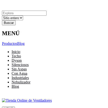
Explora
Cerrar
Menu
Cerrar
Resultados
para
MENÚ
Productos
Blog
Inicio
Techo
Dyson
Silenciosos
Sin Aspas
Con Agua
Industriales
Nebulizador
Blog