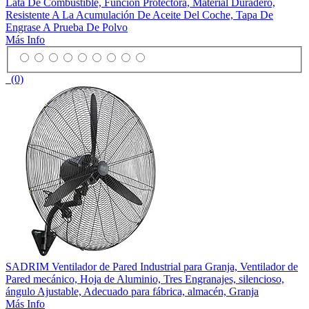
Lata De Combustible, Función Protectora, Material Duradero,
Resistente A La Acumulación De Aceite Del Coche, Tapa De
Engrase A Prueba De Polvo
Más Info
(0)
SADRIM Ventilador de Pared Industrial para Granja, Ventilador de
Pared mecánico, Hoja de Aluminio, Tres Engranajes, silencioso,
ángulo Ajustable, Adecuado para fábrica, almacén, Granja
Más Info