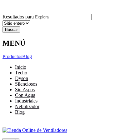
Explora
Cerrar
Menu
Cerrar
Resultados para
MENÚ
Productos
Blog
Inicio
Techo
Dyson
Silenciosos
Sin Aspas
Con Agua
Industriales
Nebulizador
Blog