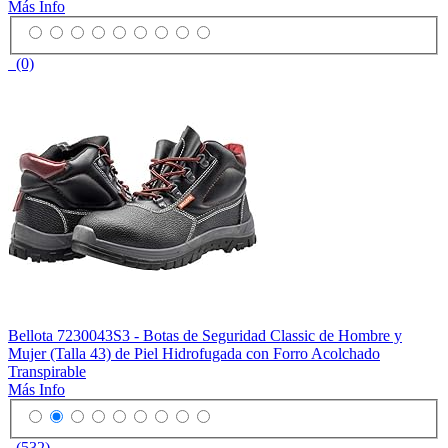
Más Info
(0)
Bellota 7230043S3 - Botas de Seguridad Classic de Hombre y
Mujer (Talla 43) de Piel Hidrofugada con Forro Acolchado
Transpirable
Más Info
(532)