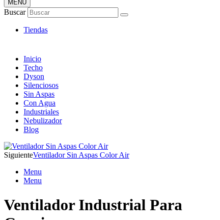
MENÚ
Tienda Online de Ventiladores
Buscar
Super Catálogo de Ofertas
Tiendas
Inicio
Techo
Dyson
Silenciosos
Sin Aspas
Con Agua
Industriales
Nebulizador
Blog
Siguiente
Ventilador Sin Aspas Color Air
Menu
Menu
Ventilador Industrial Para