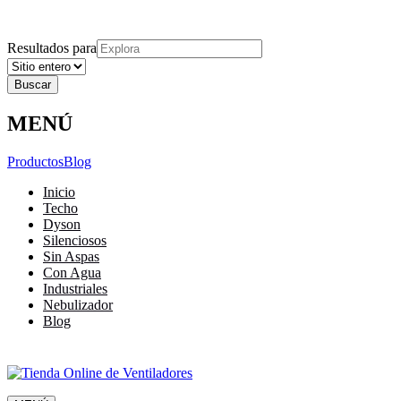
Explora
Cerrar
Menu
Cerrar
Resultados para
MENÚ
Productos
Blog
Inicio
Techo
Dyson
Silenciosos
Sin Aspas
Con Agua
Industriales
Nebulizador
Blog