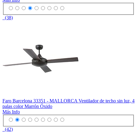
(38)
Faro Barcelona 33351 - MALLORCA Ventilador de techo sin luz, 4
palas color Marrón Óxido
Más Info
(42)