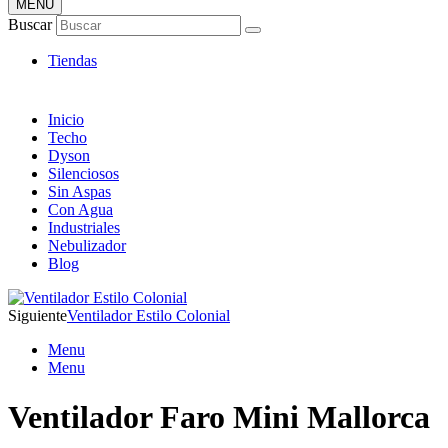
MENÚ
Tienda Online de Ventiladores
Buscar
Super Catálogo de Ofertas
Tiendas
Inicio
Techo
Dyson
Silenciosos
Sin Aspas
Con Agua
Industriales
Nebulizador
Blog
Siguiente
Ventilador Estilo Colonial
Menu
Menu
Ventilador Faro Mini Mallorca