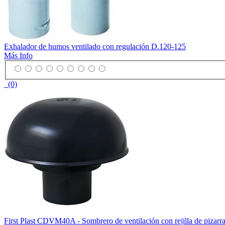
Exhalador de humos ventilado con regulación D.120-125
Más Info
(0)
First Plast CDVM40A - Sombrero de ventilación con rejilla de pizarra