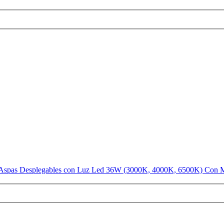
as Desplegables con Luz Led 36W (3000K, 4000K, 6500K) Con Man