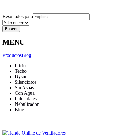
Explora
Cerrar
Menu
Cerrar
Resultados para
MENÚ
Productos
Blog
Inicio
Techo
Dyson
Silenciosos
Sin Aspas
Con Agua
Industriales
Nebulizador
Blog