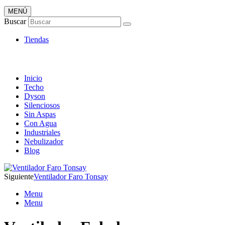
MENÚ
Tienda Online de Ventiladores
Buscar
Super Catálogo de Ofertas
Tiendas
Inicio
Techo
Dyson
Silenciosos
Sin Aspas
Con Agua
Industriales
Nebulizador
Blog
Siguiente
Ventilador Faro Tonsay
Menu
Menu