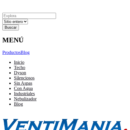
Explora
Cerrar
Menu
Cerrar
Resultados
para
MENÚ
Productos
Blog
Inicio
Techo
Dyson
Silenciosos
Sin Aspas
Con Agua
Industriales
Nebulizador
Blog