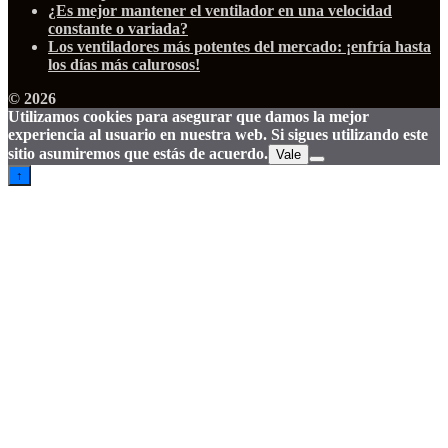
¿Es mejor mantener el ventilador en una velocidad
constante o variada?
Los ventiladores más potentes del mercado: ¡enfría hasta
los días más calurosos!
© 2026
Utilizamos cookies para asegurar que damos la mejor
experiencia al usuario en nuestra web. Si sigues utilizando este
sitio asumiremos que estás de acuerdo.
Vale
↑