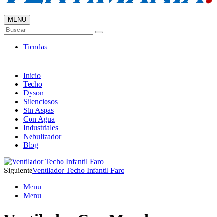
MENÚ
Tienda Online de Ventiladores
Buscar
Super Catálogo de Ofertas
Tiendas
Inicio
Techo
Dyson
Silenciosos
Sin Aspas
Con Agua
Industriales
Nebulizador
Blog
Siguiente
Ventilador Techo Infantil Faro
Menu
Menu