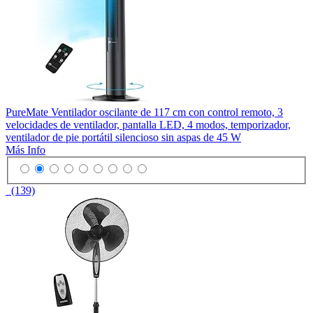
PureMate Ventilador oscilante de 117 cm con control remoto, 3
velocidades de ventilador, pantalla LED, 4 modos, temporizador,
ventilador de pie portátil silencioso sin aspas de 45 W
Más Info
(139)