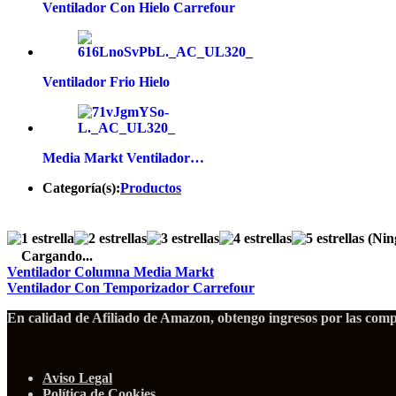
Ventilador Con Hielo Carrefour
Ventilador Frio Hielo
Media Markt Ventilador…
Categoría(s):
Productos
(Nin
Cargando...
Ventilador Columna Media Markt
Ventilador Con Temporizador Carrefour
En calidad de Afiliado de Amazon, obtengo ingresos por las compr
Aviso Legal
Política de Cookies