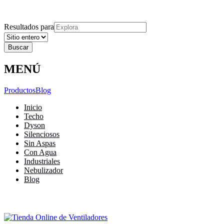
Explora
Cerrar
Menu
Cerrar
Resultados para
MENÚ
Productos
Blog
Inicio
Techo
Dyson
Silenciosos
Sin Aspas
Con Agua
Industriales
Nebulizador
Blog