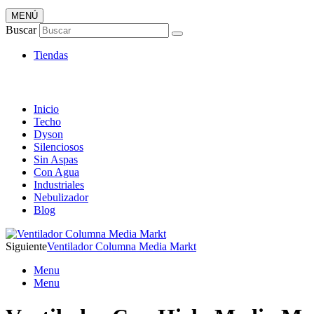
MENÚ
Tienda Online de Ventiladores
Buscar
Super Catálogo de Ofertas
Tiendas
Inicio
Techo
Dyson
Silenciosos
Sin Aspas
Con Agua
Industriales
Nebulizador
Blog
Siguiente
Ventilador Columna Media Markt
Menu
Menu