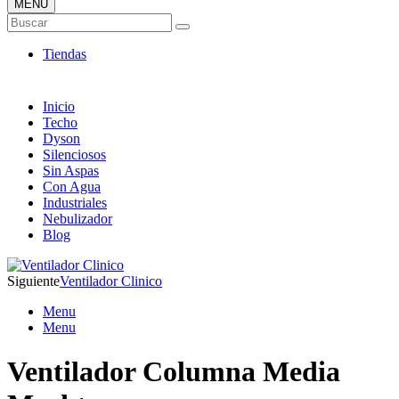
MENÚ
Tienda Online de Ventiladores
Buscar
Super Catálogo de Ofertas
Tiendas
Inicio
Techo
Dyson
Silenciosos
Sin Aspas
Con Agua
Industriales
Nebulizador
Blog
Siguiente
Ventilador Clinico
Menu
Menu
Ventilador Columna Media