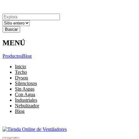
Explora
Cerrar
Menu
Cerrar
Resultados
para
MENÚ
Productos
Blog
Inicio
Techo
Dyson
Silenciosos
Sin Aspas
Con Agua
Industriales
Nebulizador
Blog