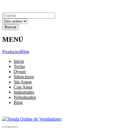
Explora
Cerrar
Menu
Cerrar
Resultados
para
MENÚ
Productos
Blog
Inicio
Techo
Dyson
Silenciosos
Sin Aspas
Con Agua
Industriales
Nebulizador
Blog