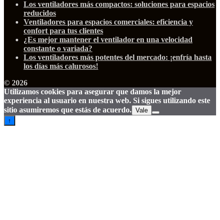
Los ventiladores más compactos: soluciones para espacios
reducidos
Ventiladores para espacios comerciales: eficiencia y
confort para tus clientes
¿Es mejor mantener el ventilador en una velocidad
constante o variada?
Los ventiladores más potentes del mercado: ¡enfría hasta
los días más calurosos!
© 2026
Utilizamos cookies para asegurar que damos la mejor
experiencia al usuario en nuestra web. Si sigues utilizando este
sitio asumiremos que estás de acuerdo.
Vale
↑