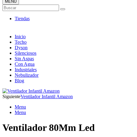
MENÚ
Tienda Online de Ventiladores
Buscar
Super Catálogo de Ofertas
Tiendas
Inicio
Techo
Dyson
Silenciosos
Sin Aspas
Con Agua
Industriales
Nebulizador
Blog
Siguiente
Ventilador Infantil Amazon
Menu
Menu
Ventilador 80Mm Led