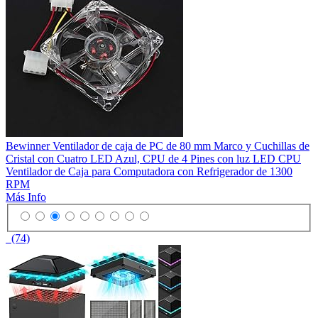
Bewinner Ventilador de caja de PC de 80 mm Marco y Cuchillas de
Cristal con Cuatro LED Azul, CPU de 4 Pines con luz LED CPU
Ventilador de Caja para Computadora con Refrigerador de 1300
RPM
Más Info
(74)