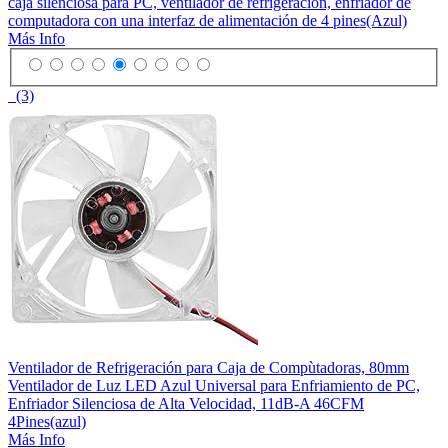
caja silenciosa para PC, ventilador de refrigeración, enfriador de
computadora con una interfaz de alimentación de 4 pines(Azul)
Más Info
(3)
Ventilador de Refrigeración para Caja de Compùtadoras, 80mm
Ventilador de Luz LED Azul Universal para Enfriamiento de PC,
Enfriador Silenciosa de Alta Velocidad, 11dB-A 46CFM
4Pines(azul)
Más Info