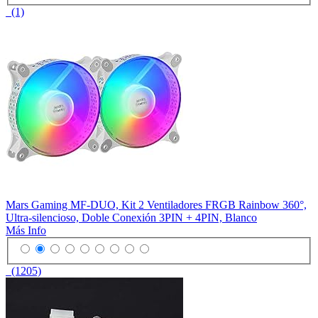
(1)
Mars Gaming MF-DUO, Kit 2 Ventiladores FRGB Rainbow 360°,
Ultra-silencioso, Doble Conexión 3PIN + 4PIN, Blanco
Más Info
(1205)