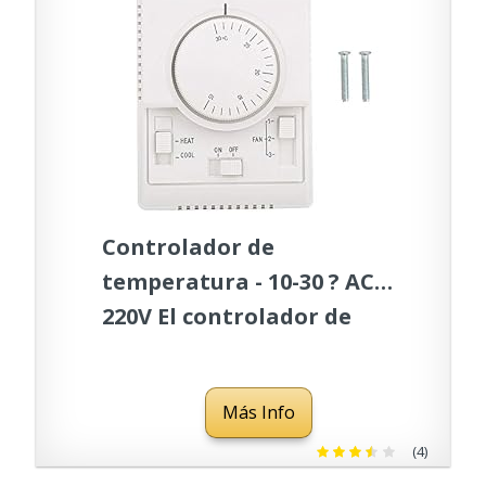
Controlador de
temperatura - 10-30 ? AC
220V El controlador de
temperatura mecánico
con un rendimiento
Más Info
estable es adecuado para
fan coil de aire
(4)