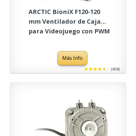
ARCTIC BioniX F120-120
mm Ventilador de Caja
para Videojuego con PWM
PST, Ventilador para CPU
con Conexión PST (PWM
Más Info
Sharing Technology),
Regula las RPM
(458)
Sincrónicamente, 200-1800
RPM - Blanco