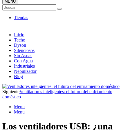
MENÚ
Tienda Online de Ventiladores
Buscar
Super Catálogo de Ofertas
Tiendas
Inicio
Techo
Dyson
Silenciosos
Sin Aspas
Con Agua
Industriales
Nebulizador
Blog
Siguiente
Ventiladores inteligentes: el futuro del enfriamiento
doméstico
Menu
Menu
Los ventiladores USB: ¿una