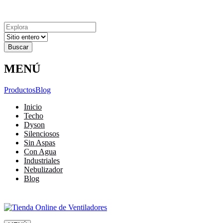
Explora
Cerrar
Menu
Cerrar
Resultados
para
MENÚ
Productos
Blog
Inicio
Techo
Dyson
Silenciosos
Sin Aspas
Con Agua
Industriales
Nebulizador
Blog