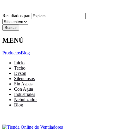
Explora
Cerrar
Menu
Cerrar
Resultados para
MENÚ
Productos
Blog
Inicio
Techo
Dyson
Silenciosos
Sin Aspas
Con Agua
Industriales
Nebulizador
Blog