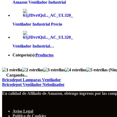
Amazon Ventilador Industrial
Ventilador Industrial Precio
Ventilador Industrial…
Categoría(s):
Productos
(Nin
Cargando...
Bricodepot Lamparas Ventilador
Bricodepot Ventilador Nebulizador
En calidad de Afiliado de Amazon, obtengo ingresos por las compr
Aviso Legal
Política de Cookies