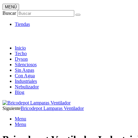
MENÚ
Tienda Online de Ventiladores
Buscar
Super Catálogo de Ofertas
Tiendas
Inicio
Techo
Dyson
Silenciosos
Sin Aspas
Con Agua
Industriales
Nebulizador
Blog
Siguiente
Bricodepot Lamparas Ventilador
Menu
Menu