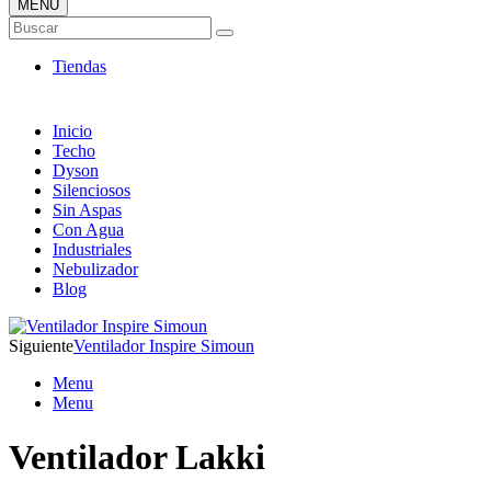
MENÚ
Tienda Online de Ventiladores
Buscar
Super Catálogo de Ofertas
Tiendas
Inicio
Techo
Dyson
Silenciosos
Sin Aspas
Con Agua
Industriales
Nebulizador
Blog
Siguiente
Ventilador Inspire Simoun
Menu
Menu
Ventilador Lakki