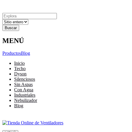
Explora
Cerrar
Menu
Cerrar
Resultados
para
MENÚ
Productos
Blog
Inicio
Techo
Dyson
Silenciosos
Sin Aspas
Con Agua
Industriales
Nebulizador
Blog